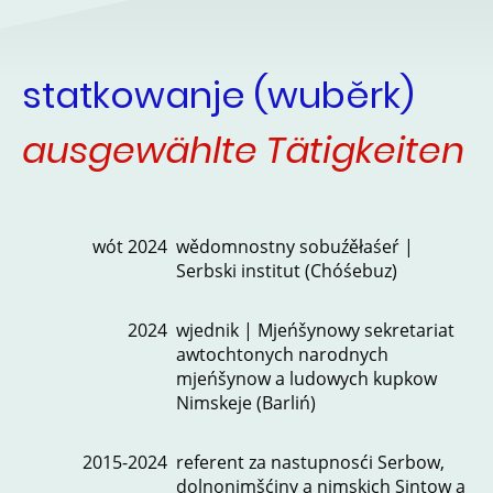
statkowanje (wuběrk)
ausgewählte Tätigkeiten
wót 2024
wědomnostny sobuźěłaśeŕ |
Serbski institut (Chóśebuz)
2024
wjednik | Mjeńšynowy sekretariat
awtochtonych narodnych
mjeńšynow a ludowych kupkow
Nimskeje (Barliń)
2015-2024
referent za nastupnosći Serbow,
dolnonimšćiny a nimskich Sintow a