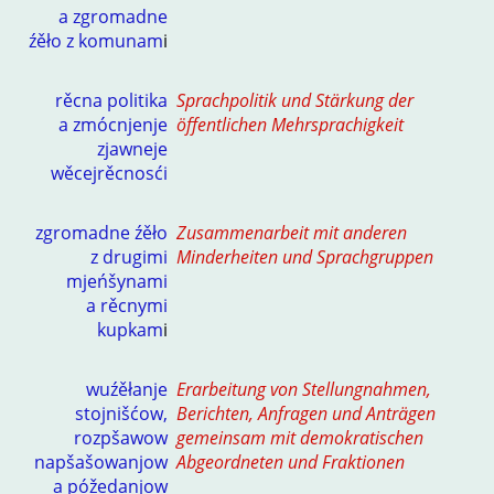
a zgromadne
źěło z komunam
i
rěcna politika
Sprachpolitik und Stärkung der
a zmócnjenje
öffentlichen Mehrsprachigkeit
zjawneje
wěcejrěcnosći
zgromadne źěło
Zusammenarbeit mit anderen
z drugimi
Minderheiten und Sprachgruppen
mjeńšynami
a rěcnymi
kupkam
i
wuźěłanje
Erarbeitung von Stellungnahmen,
stojnišćow,
Berichten, Anfragen und Anträgen
rozpšawow
gemeinsam mit demokratischen
napšašowanjow
Abgeordneten und Fraktionen
a póžedanjow