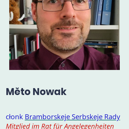
Měto Nowak
cłonk
Bramborskeje Serbskeje Rady
Mitglied im
Rat für Angelegenheiten