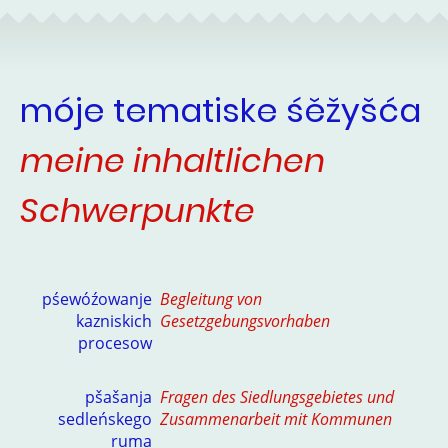
móje tematiske śěžyšća
meine inhaltlichen
Schwerpunkte
pśewóźowanje
Begleitung von
kazniskich
Gesetzgebungsvorhaben
procesow
pšašanja
Fragen des Siedlungsgebietes und
sedleńskego
Zusammenarbeit mit Kommunen
ruma