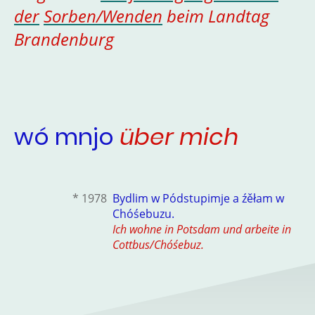
der
Sorben/Wenden
beim Landtag
Brandenburg
wó mnjo
über mich
* 1978
Bydlim w Pódstupimje a źěłam w
Chóśebuzu.
Ich wohne in Potsdam und arbeite in
Cottbus/Chóśebuz.