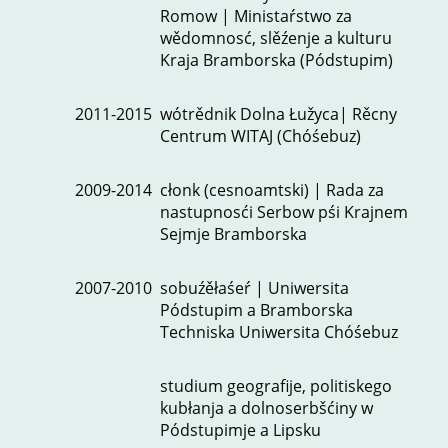
Romow | Ministaŕstwo za
wědomnosć, slěźenje a kulturu
Kraja Bramborska (Pódstupim)
2011-2015
wótrědnik Dolna Łužyca| Rěcny
Centrum WITAJ (Chóśebuz)
2009-2014
cłonk (cesnoamtski) | Rada za
nastupnosći Serbow pśi Krajnem
Sejmje Bramborska
2007-2010
sobuźěłaśeŕ | Uniwersita
Pódstupim a Bramborska
Techniska Uniwersita Chóśebuz
studium geografije, politiskego
kubłanja a dolnoserbšćiny w
Pódstupimje a Lipsku